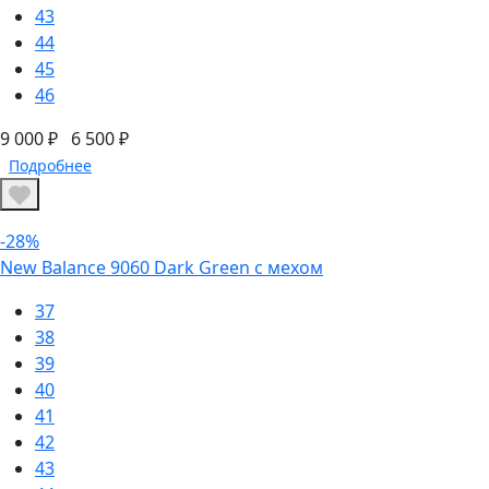
43
44
45
46
9 000 ₽
6 500 ₽
Подробнее
-28%
New Balance 9060 Dark Green с мехом
37
38
39
40
41
42
43