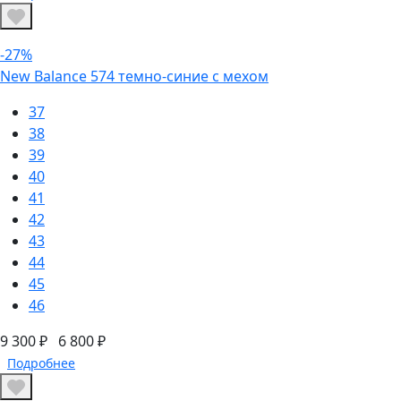
-27%
New Balance 574 темно-синие с мехом
37
38
39
40
41
42
43
44
45
46
9 300 ₽
6 800 ₽
Подробнее