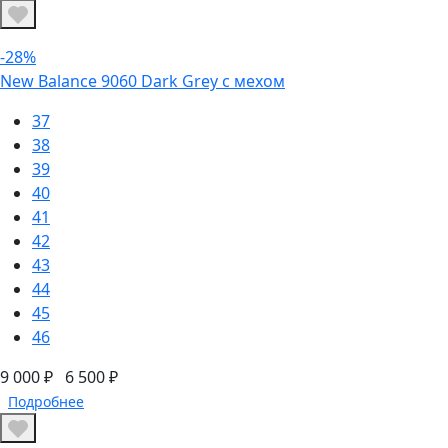
-28%
New Balance 9060 Dark Grey с мехом
37
38
39
40
41
42
43
44
45
46
9 000 ₽
6 500 ₽
Подробнее