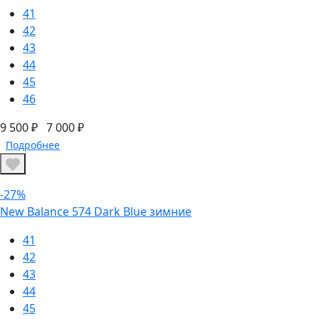
41
42
43
44
45
46
9 500 ₽
7 000 ₽
Подробнее
-27%
New Balance 574 Dark Blue зимние
41
42
43
44
45