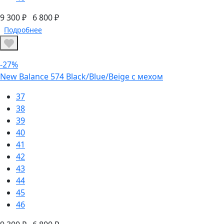
9 300 ₽
6 800 ₽
Подробнее
-27%
New Balance 574 Black/Blue/Beige с мехом
37
38
39
40
41
42
43
44
45
46