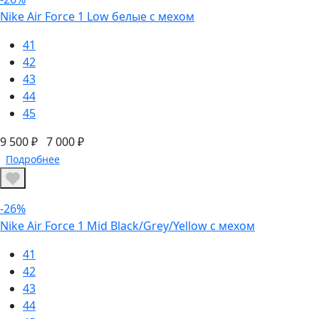
Nike Air Force 1 Low белые с мехом
41
42
43
44
45
9 500 ₽
7 000 ₽
Подробнее
-26%
Nike Air Force 1 Mid Black/Grey/Yellow с мехом
41
42
43
44