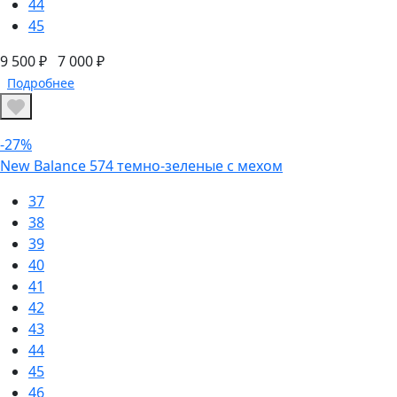
44
45
9 500 ₽
7 000 ₽
Подробнее
-27%
New Balance 574 темно-зеленые с мехом
37
38
39
40
41
42
43
44
45
46