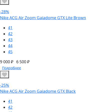
-28%
Nike ACG Air Zoom Gaiadome GTX Lite Brown
41
42
43
44
45
9 000 ₽
6 500 ₽
Подробнее
-25%
Nike ACG Air Zoom Gaiadome GTX Black
41
42