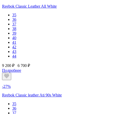
Reebok Classic Leather All White
35
36
37
38
39
40
41
42
43
44
9 200 ₽
6 700 ₽
Подробнее
-27%
Reebok Classic leather Ati 90s White
35
36
37