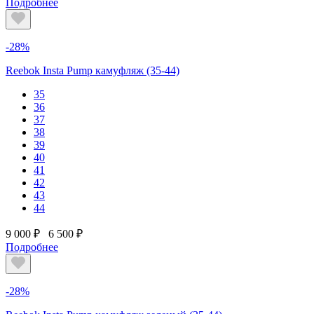
Подробнее
-28%
Reebok Insta Pump камуфляж (35-44)
35
36
37
38
39
40
41
42
43
44
9 000 ₽
6 500 ₽
Подробнее
-28%