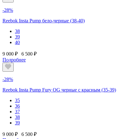
-28%
Reebok Insta Pump бело-черные (38-40)
38
39
40
9 000 ₽
6 500 ₽
Подробнее
-28%
Reebok Insta Pump Fury OG черные с красным (35-39)
35
36
37
38
39
9 000 ₽
6 500 ₽