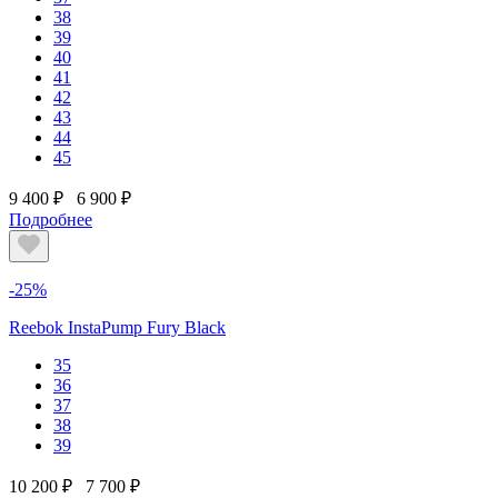
38
39
40
41
42
43
44
45
9 400 ₽
6 900 ₽
Подробнее
-25%
Reebok InstaPump Fury Black
35
36
37
38
39
10 200 ₽
7 700 ₽