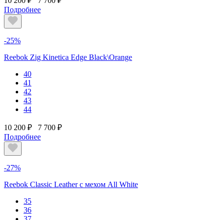
10 200 ₽
7 700 ₽
Подробнее
-25%
Reebok Zig Kinetica Edge Black\Orange
40
41
42
43
44
10 200 ₽
7 700 ₽
Подробнее
-27%
Reebok Classic Leather с мехом All White
35
36
37