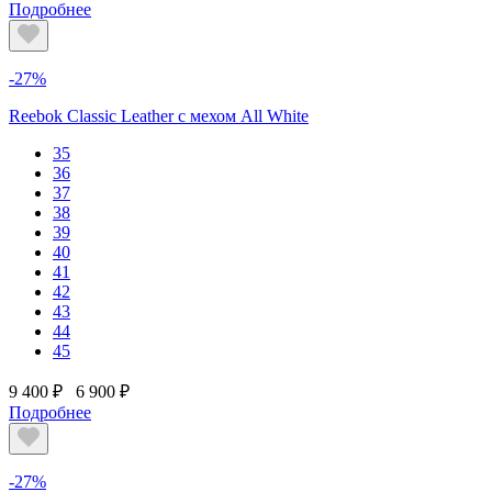
Подробнее
-27%
Reebok Classic Leather с мехом All White
35
36
37
38
39
40
41
42
43
44
45
9 400 ₽
6 900 ₽
Подробнее
-27%