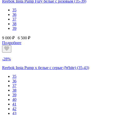
Reebok Insta Pump Fury белые с розовым (35-39)
35
36
37
38
39
9 000 ₽
6 500 ₽
Подробнее
-28%
Reebok Insta Pump x белые с серые (White) (35-43)
35
36
37
38
39
40
41
42
43