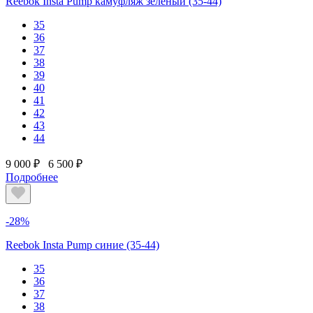
Reebok Insta Pump камуфляж зеленый (35-44)
35
36
37
38
39
40
41
42
43
44
9 000 ₽
6 500 ₽
Подробнее
-28%
Reebok Insta Pump синие (35-44)
35
36
37
38