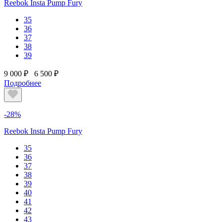
Reebok Insta Pump Fury
35
36
37
38
39
9 000 ₽
6 500 ₽
Подробнее
-28%
Reebok Insta Pump Fury
35
36
37
38
39
40
41
42
43