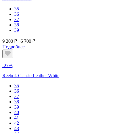
35
36
37
38
39
9 200 ₽
6 700 ₽
Подробнее
-27%
Reebok Classic Leather White
35
36
37
38
39
40
41
42
43