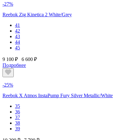
-27%
Reebok Zig Kinetica 2 White/Grey
41
42
43
44
45
9 100 ₽
6 600 ₽
Подробнее
-25%
Reebok X Atmos InstaPump Fury Silver Metallic/White
35
36
37
38
39