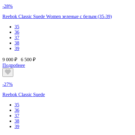
-28%
Reebok Classic Suede Women зеленые с белым (35-39)
35
36
37
38
39
9 000 ₽
6 500 ₽
Подробнее
-27%
Reebok Classic Suede
35
36
37
38
39