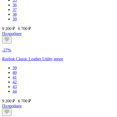
35
36
37
38
39
9 200 ₽
6 700 ₽
Подробнее
-27%
Reebok Classic Leather Utility green
39
40
41
42
43
44
9 200 ₽
6 700 ₽
Подробнее