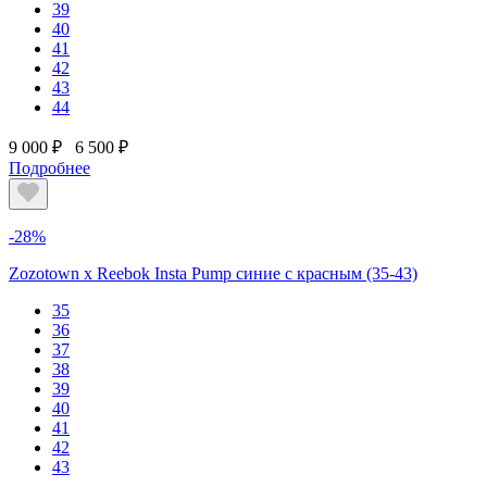
39
40
41
42
43
44
9 000 ₽
6 500 ₽
Подробнее
-28%
Zozotown x Reebok Insta Pump синие с красным (35-43)
35
36
37
38
39
40
41
42
43