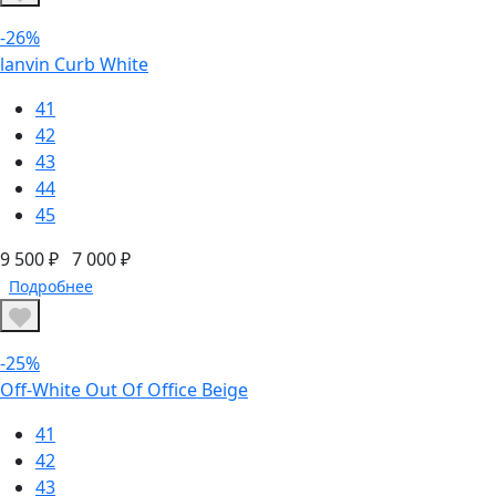
-26%
lanvin Curb White
41
42
43
44
45
9 500 ₽
7 000 ₽
Подробнее
-25%
Off-White Out Of Office Beige
41
42
43