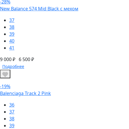
-28%
New Balance 574 Mid Black с мехом
37
38
39
40
41
9 000 ₽
6 500 ₽
Подробнее
-19%
Balenciaga Track 2 Pink
36
37
38
39