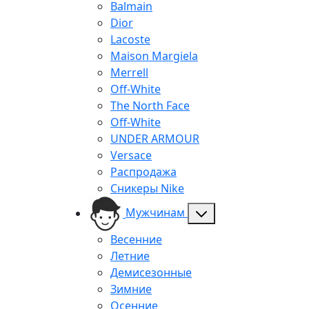
Balmain
Dior
Lacoste
Maison Margiela
Merrell
Off-White
The North Face
Off-White
UNDER ARMOUR
Versace
Распродажа
Сникеры Nike
Мужчинам
Весенние
Летние
Демисезонные
Зимние
Осенние