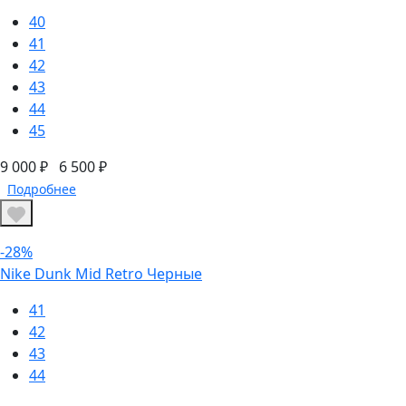
40
41
42
43
44
45
9 000 ₽
6 500 ₽
Подробнее
-28%
Nike Dunk Mid Retro Черные
41
42
43
44