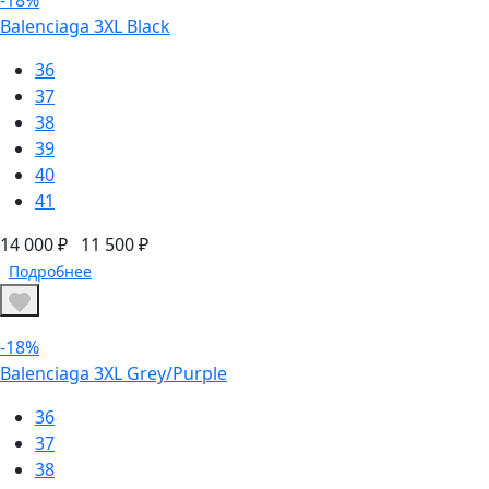
-18%
Balenciaga 3XL Black
36
37
38
39
40
41
14 000 ₽
11 500 ₽
Подробнее
-18%
Balenciaga 3XL Grey/Purple
36
37
38