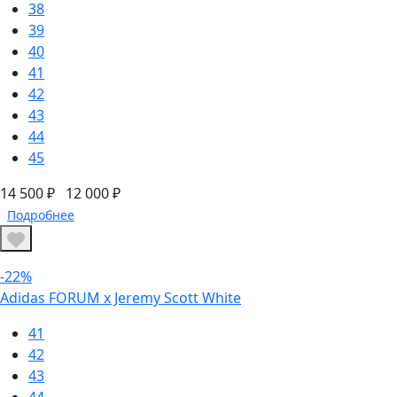
38
39
40
41
42
43
44
45
14 500 ₽
12 000 ₽
Подробнее
-22%
Adidas FORUM х Jeremy Scott White
41
42
43