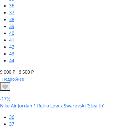
36
37
38
39
40
41
42
43
44
9 000 ₽
6 500 ₽
Подробнее
-17%
Nike Air Jordan 1 Retro Low x Swarovski 'Stealth'
36
37