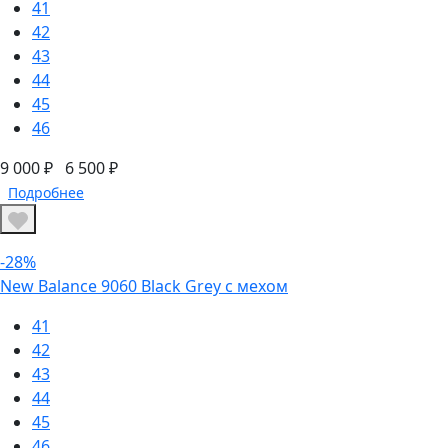
41
42
43
44
45
46
9 000 ₽
6 500 ₽
Подробнее
-28%
New Balance 9060 Black Grey с мехом
41
42
43
44
45
46