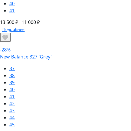
40
41
13 500 ₽
11 000 ₽
Подробнее
-28%
New Balance 327 'Grey'
37
38
39
40
41
42
43
44
45