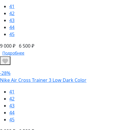
41
42
43
44
45
9 000 ₽
6 500 ₽
Подробнее
-28%
Nike Air Cross Trainer 3 Low Dark Color
41
42
43
44
45