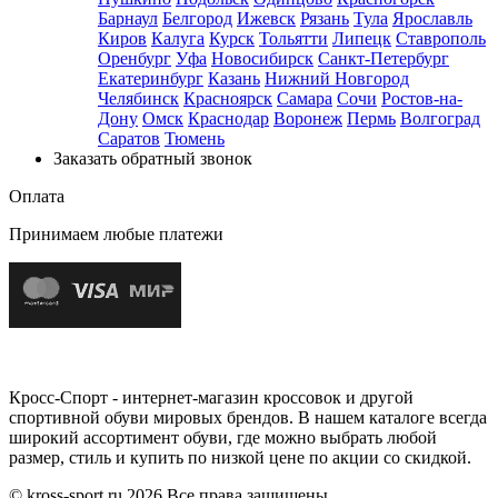
Барнаул
Белгород
Ижевск
Рязань
Тула
Ярославль
Киров
Калуга
Курск
Тольятти
Липецк
Ставрополь
Оренбург
Уфа
Новосибирск
Санкт-Петербург
Екатеринбург
Казань
Нижний Новгород
Челябинск
Красноярск
Самара
Сочи
Ростов-на-
Дону
Омск
Краснодар
Воронеж
Пермь
Волгоград
Саратов
Тюмень
Заказать обратный звонок
Оплата
Принимаем любые платежи
Кросс-Спорт - интернет-магазин кроссовок и другой
спортивной обуви мировых брендов. В нашем каталоге всегда
широкий ассортимент обуви, где можно выбрать любой
размер, стиль и купить по низкой цене по акции со скидкой.
© kross-sport.ru
2026 Все права защищены