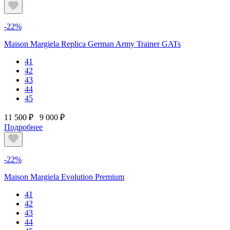
-22%
Maison Margiela Replica German Army Trainer GATs
41
42
43
44
45
11 500 ₽
9 000 ₽
Подробнее
-22%
Maison Margiela Evolution Premium
41
42
43
44