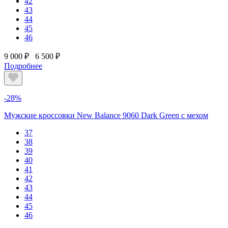
42
43
44
45
46
9 000 ₽
6 500 ₽
Подробнее
-28%
Мужские кроссовки New Balance 9060 Dark Green с мехом
37
38
39
40
41
42
43
44
45
46