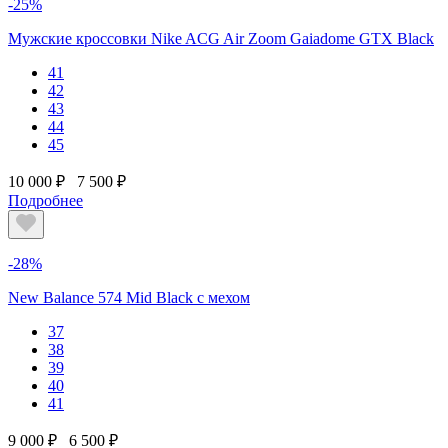
-25%
Мужские кроссовки Nike ACG Air Zoom Gaiadome GTX Black
41
42
43
44
45
10 000 ₽
7 500 ₽
Подробнее
-28%
New Balance 574 Mid Black с мехом
37
38
39
40
41
9 000 ₽
6 500 ₽