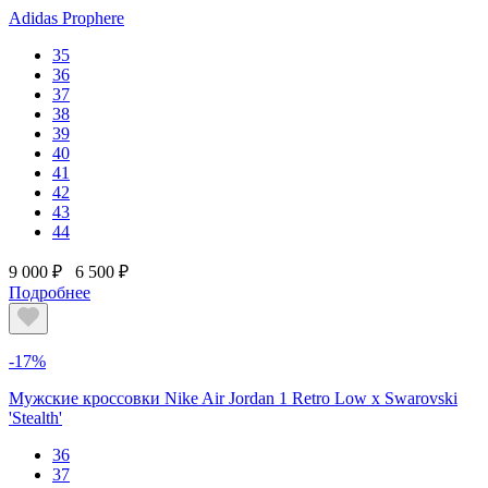
Adidas Prophere
35
36
37
38
39
40
41
42
43
44
9 000 ₽
6 500 ₽
Подробнее
-17%
Мужские кроссовки Nike Air Jordan 1 Retro Low x Swarovski
'Stealth'
36
37