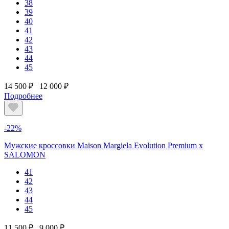
38
39
40
41
42
43
44
45
14 500 ₽
12 000 ₽
Подробнее
-22%
Мужские кроссовки Maison Margiela Evolution Premium х
SALOMON
41
42
43
44
45
11 500 ₽
9 000 ₽