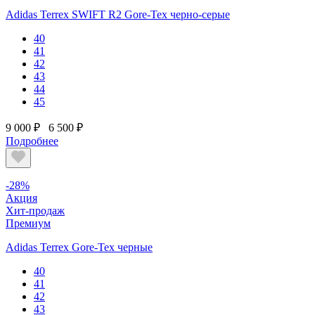
Adidas Terrex SWIFT R2 Gore-Tex черно-серые
40
41
42
43
44
45
9 000 ₽
6 500 ₽
Подробнее
-28%
Акция
Хит-продаж
Премиум
Adidas Terrex Gore-Tex черные
40
41
42
43