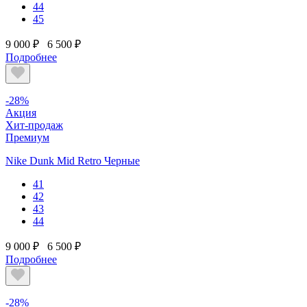
44
45
9 000 ₽
6 500 ₽
Подробнее
-28%
Акция
Хит-продаж
Премиум
Nike Dunk Mid Retro Черные
41
42
43
44
9 000 ₽
6 500 ₽
Подробнее
-28%