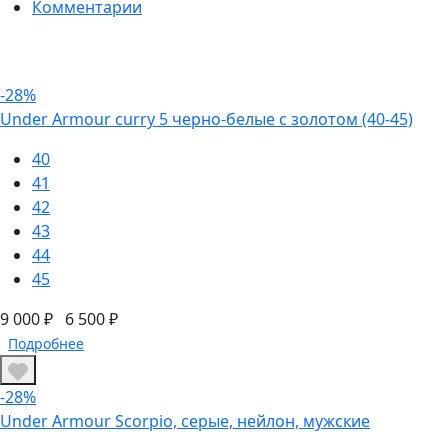
Комментарии
-28%
Under Armour curry 5 черно-белые с золотом (40-45)
40
41
42
43
44
45
9 000 ₽
6 500 ₽
Подробнее
-28%
Under Armour Scorpio, серые, нейлон, мужские