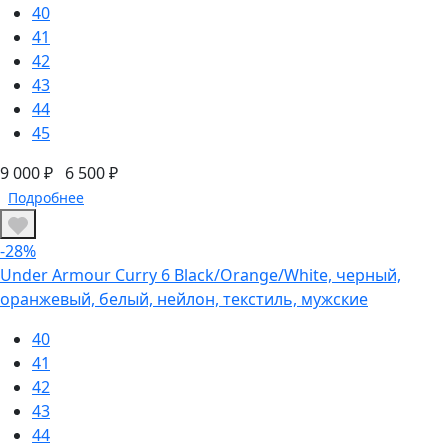
40
41
42
43
44
45
9 000 ₽
6 500 ₽
Подробнее
-28%
Under Armour Curry 6 Black/Orange/White, черный,
оранжевый, белый, нейлон, текстиль, мужские
40
41
42
43
44